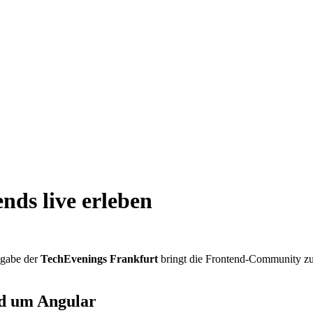
nds live erleben
usgabe der
TechEvenings Frankfurt
bringt die Frontend-Community z
d um Angular