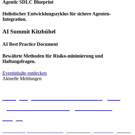
Agentic SDLC Blueprint
Holistischer Entwicklungszyklus für sichere Agenten-
Integration.
AI Summit Kitzbühel
AI Best Practice Document
Bewährte Methoden für Risiko-minimierung und
Haftungsfragen.
Eventinhalte entdecken
Aktuelle Meldungen
compeople auf dem Messekongress
„IT für Versicherungen“ 2025 in
Leipzig
KOM4TEC, Atlas Dienstleistungen für Vermögensberatung GmbH